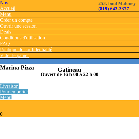
Nav
253, boul Maloney
Accueil
(819) 643-3377
Menu
Créer un compte
Ouvrir une session
Deals
Conditions d'utilisation
FAQ
Politique de confidentialité
Vider le panier
Marina Pizza
Gatineau
Ouvert de 16 h 00 à 22 h 00
Livraison
Pour emporter
Menu
0